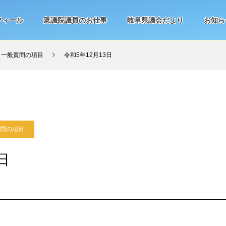
フィール
衆議院議員のお仕事
岐阜県議会だより
お知ら
 一般質問の項目
令和5年12月13日
質問の項目
日